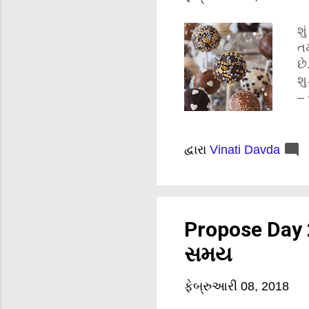
શુ
તમ
છે
શુ
– 
લા
રા
પસ
દ્વારા
Vinati Davda
છે
પ્
તે
આ 
Propose Day 2
જો
સમય
ફેબ્રુઆરી 08, 2018