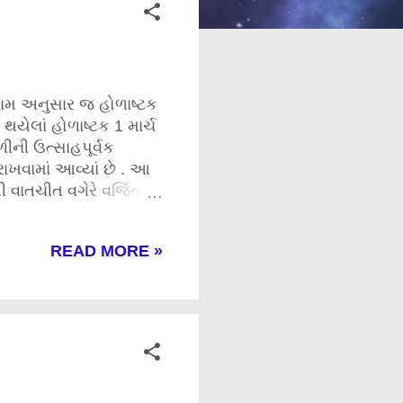
નામ અનુસાર જ હોળાષ્ટક
ેલાં હોળાષ્ટક 1 માર્ચ
ળીની ઉત્સાહપૂર્વક
ખવામાં આવ્યાં છે . આ
 વાતચીત વગેરે વર્જિત છે.
શ્રી ભોળાનાથે ક્રોધમાં
. જ્યોતિષ અનુસાર
READ MORE »
દશીના બુધ , ચતુર્દશીના
ર્ણયો લેવાની ક્ષમતા
કાર્યો વર્જિત છે.