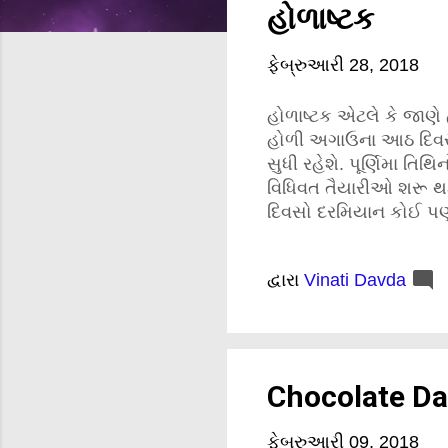
હોળાષ્ટક
ફેબ્રુઆરી 28, 2018
હોળાષ્ટક એટલે કે જાણે
હોળી અગાઉના આઠ દિવસ હ
સુધી રહેશે. પૂર્ણિમા ત
વિધિવત તૈયારીઓ શરૂ થઈ
દિવસો દરમિયાન કોઈ પણ મા
આની પાછળ જ્યોતિષિક અન
આવીને કામદેવને ભસ્મ ક
દ્વારા
Vinati Davda
અષ્ટમીના ચંદ્ર , નવમીના 
મંગળ અને પૂર્ણિમાના રા
નિર્બળ બને છે. ખોટાં નિર
Chocolate Da
ફેબ્રુઆરી 09, 2018