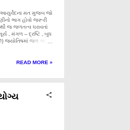
? આયુર્વેદના મત મુજબ જો
પાણીનો ભાગ હોવો જરૂરી
. આથી જ જળતત્વ ધરાવતાં
ર્ય , મંગળ – દ્રષ્ટિ , બુધ
ે છે) જ્યોતિષમાં જળ એ
પ્રમુખ ગ્રહો જળતત્વ
 લાગણી પ્રદર્શિત કરવાનું
તા છે અને શુક્ર એ પત્ની
READ MORE »
િયાભરની સ્ત્રીઓનું
 હંમેશા તમે જમ્યા કે નહિ
ે આગ્રહપૂર્વક જમાડે છે ?
ડાણભરી લાગણીથી
યોગ્ય