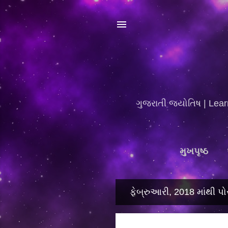
ગુજરાતી જ્યોતિષ | Lear
મુખપૃષ્ઠ
ફેબ્રુઆરી, 2018 માંથી પોસ્
પો
સ્ટ્સ