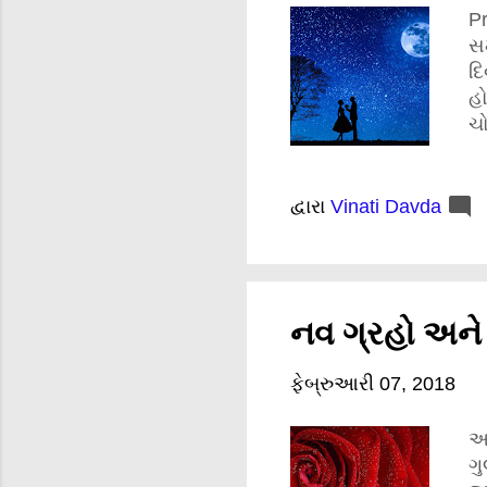
Pr
સમ
દિ
હો
ચો
સં
સ્
ઉપ
દ્વારા
Vinati Davda
પ્
પર
હં
હો
નવ ગ્રહો અને પ
મા
ફેબ્રુઆરી 07, 2018
આ
ગુ