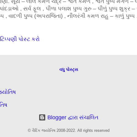
ણો. સૂર્ય – લાલ કમળ ચંદ્ર – શ્વેત કમળ , શ્વેત પુષ્પ મંગળ – 
પાંદડાઓ , સર્વ ફૂલ , પીળા પલાશ પુષ્પ ગુરુ – પીળું પુષ્પ શુક્ર 
ષ્પ , વાદળી પુષ્પ (અપરાજિતા) , નીલરંગી કમળ રાહુ – કાળું પુષ્પ , 
શ્ર રંગી પુષ્પ
ટિપ્પણી પોસ્ટ કરો
વધુ પોસ્ટ્સ
જ્યોતિષ
ોતિષ
Blogger દ્વારા સંચાલિત
© વૈદિક જ્યોતિષ 2008-2022. All rights reserved