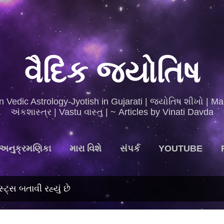
મુખ્ય સામગ્રી પર જાઓ
વૈદિક જ્યોતિષ
n Vedic Astrology-Jyotish in Gujarati | જ્યોતિષ શીખો | Ma
અંકશાસ્ત્ર | Vastu વાસ્તુ | ~ Articles by Vinati Davda
અનુક્રમણિકા
મારા વિશે
સંપર્ક
YOUTUBE
ટ્સ બતાવી રહ્યું છે