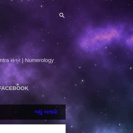
ntra મંત્ર | Numerology
FACEBOOK
બધું બતાવો