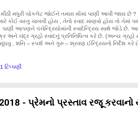
ં મીઠી મધુરી ચોકલેટ જોઈને તમારા મોંમાં પાણી આવી જાય છે 
ારે કોઈ વસ્તુ ચાખવી હોય , તેનો સ્વાદ માણવો હોય તો તેમાં 
. પાણી આપણને પંચેન્દ્રિયોમાંની સ્વાદેન્દ્રિય સાથે જોડે છે
ક્ર અને ચંદ્ર ગ્રહો સ્વાદનું પ્રતિનિધિત્વ કરે છે. (અન્ય ગ્રહો સૂ
સૂંઘવુ , શનિ – સ્પર્શ અને ગુરુ – શ્રવણ ઈન્દ્રિયનો નિર્દેશ કર
ગણીઓ અને સંવેદનાઓનું પ્રતીક છે. જ્યારે તમારી કુંડળીના 
શિમાં પડ્યા હશે ત્યારે તમે લોકોને ભોજન કરાવીને તેમના માટેની
ંદ કરશો. નવેય ગ્રહોમાં જળતત્વ ધરાવતાં ગ્રહોમાં ચંદ્ર એ મા
1 ટિપ્પણી
. અથવા તો એમ કહી શકાય કે આ બંને સ્ત્રી ગ્રહો હોવાથી દુન
રતિનિધિત્વ કરે છે. હવે સમજાય છે કે શાં માટે તમારી માતા/પત્ની
ની ચિંતા કરે છે ? શાં માટે તમને ભાવતી વિવિધ વાનગીઓ બનાવીન
તેમની પ્રેમ પ્રદર્શિત કરવાની અને તમારી સાથે પ્રેમની ઊં
018 - પ્રેમનો પ્રસ્તાવ રજૂ કરવાનો 
ડાવાની ...