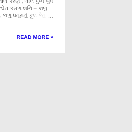
લાલ કરેણ , લાલ પુષ્પ બુધ
– શ્વેત કમળ શનિ – કાળું
કાળું ધતૂરાનું ફૂલ કેતુ –
READ MORE »