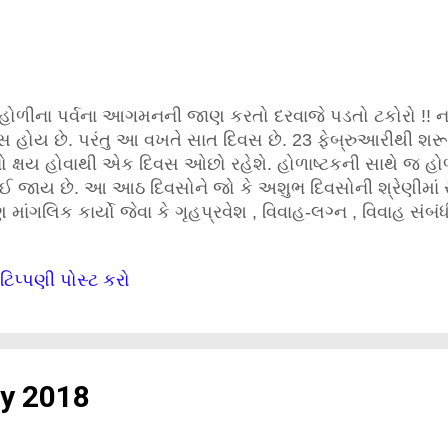
 હોળીના પર્વના આગમનની જાણ કરતો દરવાજે પડતો ટકોરો !! 
ોય છે. પરંતુ આ વખતે સાત દિવસ છે. 23 ફેબ્રુઆરીથી શરૂ થય
િથિનો ક્ષય હોવાથી એક દિવસ ઓછો રહેશે. હોળાષ્ટકની સાથે જ હો
 જાય છે. આ આઠ દિવસોને જો કે અશુભ દિવસોની શ્રેણીમાં રા
ંગલિક કાર્યો જેવા કે ગૃહપ્રવેશ , વિવાહ-લગ્ન , વિવાહ સંબંધી
ે પૌરાણિક બંને કારણો છે. પૌરાણિક માન્યતા અનુસાર ભગવાન 
રી નાખ્યાં હતા અને તે દિવસથી હોળાષ્ટકની શરૂઆત થઈ હતી
ટિપ્પણી પોસ્ટ કરો
સૂર્ય , દસમના શનિ , એકાદશીના શુક્ર , દ્વાદશીના ગુરુ , ત્રયો
હુ ઉગ્ર સ્વભાવના બની જાય છે. આથી માનવ મસ્તિષ્કની યોગ્ય નિ
્ણયો લેવાને લીધે હાનિ ન પહોંચે તે માટે જ હોળાષ્ટક દરમિયાન શુભ 
y 2018