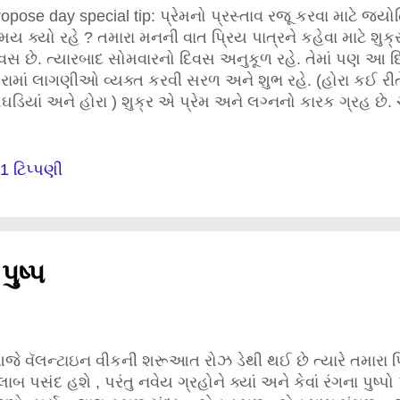
opose day special tip: પ્રેમનો પ્રસ્તાવ રજૂ કરવા માટે જ્યો
ય ક્યો રહે ? તમારા મનની વાત પ્રિય પાત્રને કહેવા માટે શુક્ર
વસ છે. ત્યારબાદ સોમવારનો દિવસ અનુકૂળ રહે. તેમાં પણ આ દિ
રામાં લાગણીઓ વ્યક્ત કરવી સરળ અને શુભ રહે. (હોરા કઈ રીત
ઘડિયાં અને હોરા ) શુક્ર એ પ્રેમ અને લગ્નનો કારક ગ્રહ છે
વેદનાઓનું પ્રતિનિધિત્વ કરે છે. ગોચરમાં ચંદ્ર જ્યારે શુક્રની ર
વનક્ષત્ર રોહિણીમાંથી પસાર થઈ રહ્યો હોય તે સમય પણ પ્રેમ પ
યુક્ત રહે. તમારી કુંડળીમાં પંચમસ્થાન , પંચમેશ કે શુક્ર પર
1 ટિપ્પણી
રેમ પ્રસ્તાવ રજૂ કરવા માટે આતુર બનાવી શકે છે. તેમાં પણ જો
થી શુક્ર પણ પસાર થઈ રહ્યો હોય તો ઉત્તમ !! ગોચરમાં રચાતી 
મેશા પ્રેમીજનોને મદદરૂપ સાબિત થાય છે. મંગળવારે અને શનિ
રામાં પ્રેમ પ્રસ્તાવ રજૂ કરવાનું ટાળવું જોઈએ. પ્રેમની નાજ
ુષ્પ
ટે નાજુક સ્ત્રીત્વ અને જળતત્વ ધરાવતા...
જે વૅલન્ટાઇન વીકની શરૂઆત રોઝ ડેથી થઈ છે ત્યારે તમારા 
લાબ પસંદ હશે , પરંતુ નવેય ગ્રહોને ક્યાં અને કેવાં રંગના પુષ્પો