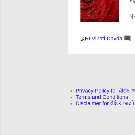
જા
– 
પુ
મિ
દ્વારા
Vinati Davda
Privacy Policy for વૈદિક 
Terms and Conditions
Disclaimer for વૈદિક જ્ય