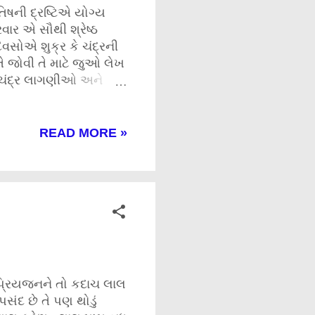
તિષની દ્રષ્ટિએ યોગ્ય
વાર એ સૌથી શ્રેષ્ઠ
વસોએ શુક્ર કે ચંદ્રની
ે જોવી તે માટે જુઓ લેખ
. ચંદ્ર લાગણીઓ અને
ાશિ વૃષભમાં અને
્રસ્તાવ રજૂ કરવા માટે
થી પસાર થઈ રહેલો ચંદ્ર
READ MORE »
 પંચમસ્થાન કે પંચમેશ
ચંદ્ર અને શુક્રની યુતિ
વારે કે મંગળ અને શનિની
ુક લાગણીઓ વ્યક્ત કરવા
પ્રિયજનને તો કદાચ લાલ
 પસંદ છે તે પણ થોડું